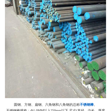
圆钢、方钢、扁钢、六角钢和八角钢的总称
不锈钢棒
。
不锈钢棒规格：
Ф1.0MM
以上
250mm
以下
尺寸
(
直径、边长、厚度