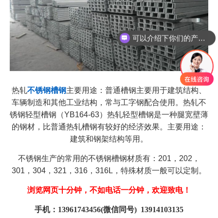
可以介绍下你们的产品么
热轧
不锈钢槽钢
主要用途：普通槽钢主要用于建筑结构、
车辆制造和其他工业结构，常与工字钢配合使用。热轧不
锈钢轻型槽钢（
YB164-63
）热轧轻型槽钢是一种腿宽壁薄
的钢材，比普通热轧槽钢有较好的经济效果。主要用途：
建筑和钢架结构等用。
不锈钢生产的常用的不锈钢槽钢材质有：
201
，
202
，
301
，
304
，
321
，
316
，
316L
，特殊材质一般可以定制。
浏览网页十分钟，不如电话一分钟，欢迎致电！
手机：13961743456(微信同号) 13914103135